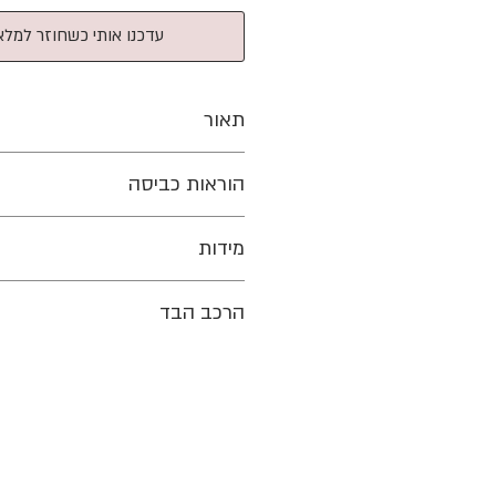
עדכנו אותי כשחוזר למלא
תאור
הוראות כביסה
כביסה עדינה 30 מעלות לייבש הפוך ובצל
מידות
כף יד
חזה
שרוול
הרכב הבד
67
82
18
67
86
18
68
92
19