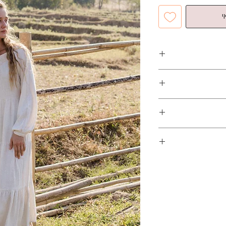
י
אורך
נחלה
XS
118
S
118
M
118