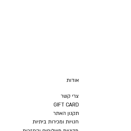
68
96
19
69
106
20
70
115
21
אודות
צרי קשר
GIFT CARD
תקנון האתר
חנויות ומכירות ביתיות
מדיניות משלוחים והחזרות