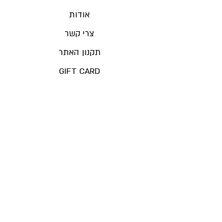
אודות
צרי קשר
תקנון האתר
GIFT CARD
חנויות ומכירות ביתיות
מדיניות משלוחים והחזרות
לזוהר אריאל בע"מ ©
055-9528644
ואצאפ
הצטרפי למועדון הלקוחות
ותהני ממבצעים בלעדיים!
שעות מענה שירות לקוחות: א'-ה' 9:00-14:45