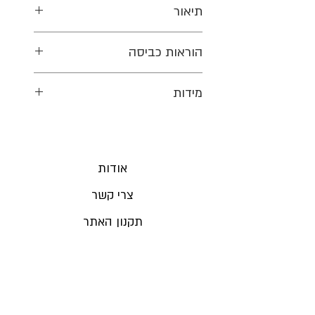
תיאור
מטפחת מרשימה בשילוב שני
הוראות כביסה
בדים ייחודיים –
בד קטיפה בורדו-שזיף עמוק לצד
כביסה 30 מעלות
מידות
בד מודפס בגוון ירוק-מעושן עם
פרחים עדינים בשילוב נגיעות ברק.
מידות המטפחת: 60X200
קצוות המטפחת מעוטרים
בחרוזים מוזהבים דקים, שמוסיפים
אודות
תחושת תנועה ואלגנטיות.
צרי קשר
גודל המטפחת: 60X200
תקנון האתר
GIFT CARD
חנויות ומכירות ביתיות
מדיניות משלוחים והחזרות