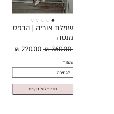
שמלת אוריה | הדפס
מנטה
מחיר
מחיר
 ‏360.00 ‏₪ 
רגיל
מבצע
*
Size
הוסיפי לסל הקניות